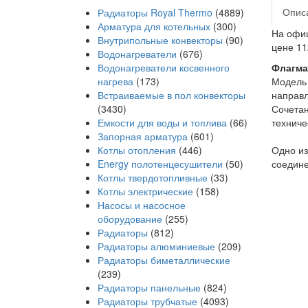
Опис
Радиаторы Royal Thermo
(4889)
Арматура для котельных
(300)
На офиц
Внутрипольные конвекторы
(90)
цене 11
Водонагреватели
(676)
Водонагреватели косвенного
Флагма
нагрева
(173)
Модель 
Встраиваемые в пол конвекторы
направл
(3430)
Сочетан
Емкости для воды и топлива
(66)
техниче
Запорная арматура
(601)
Котлы отопления
(446)
Одно из
Energy полотенцесушители
(50)
соедине
Котлы твердотопливные
(33)
Котлы электрические
(158)
Насосы и насосное
оборудование
(255)
Радиаторы
(812)
Радиаторы алюминиевые
(209)
Радиаторы биметаллические
(239)
Радиаторы панельные
(824)
Радиаторы трубчатые
(4093)