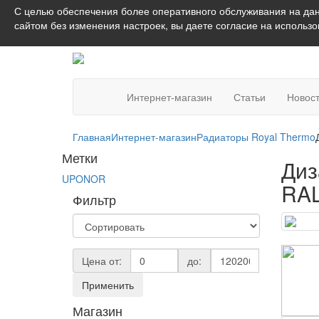
С целью обеспечения более оперативного обслуживания на дан
сайтом без изменения настроек, вы даете согласие на использ
Интернет-магазин
Статьи
Новос
Главная
Интернет-магазин
Радиаторы Royal Thermo
Метки
Диз
UPONOR
RA
Фильтр
Цена от:
до:
Применить
Магазин