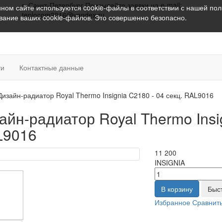
г. Санкт-Петербург
Присылайте заявки на e-mail:
ном сайте используются cookie-файлы в соответствии с нашей
пол
teplocom2016@yandex.ru
ование ваших cookie-файлов. Это совершенно безопасно.
ти
Контактные данные
Дизайн-радиатор Royal Thermo Insignia C2180 - 04 секц. RAL9016
айн-радиатор Royal Thermo Insig
L9016
11 200
INSIGNIA
В корзину
Быс
Избранное
Сравнит