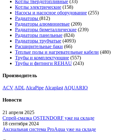
Котлы твердотопливные
(33)
Котлы электрические
(158)
Насосы и насосное оборудование
(255)
Радиаторы
(812)
Радиаторы алюминиевые
(209)
Радиаторы биметаллические
(239)
Радиаторы панельные
(824)
Радиаторы трубчатые
(4093)
Расширительные баки
(66)
Теплые полы и нагревательные кабели
(480)
Трубы и комплектующие
(557)
Трубы и фитинги REHAU
(243)
Производитель
ACV
ADL
AlcaPipe
Alcaplast
AQUARIO
Новости
21 апреля 2025
Спрей-смазка OSTENDORF уже на складе
18 сентября 2024
Аксиальная система ProAqua уже на складе