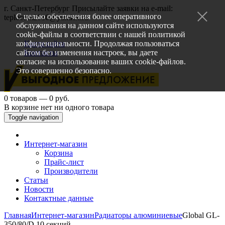
г. Санкт-Петербург
Присылайте заявки на e-mail:
С целью обеспечения более оперативного
teplocom2016@yandex.ru
обслуживания на данном сайте используются
cookie-файлы в соответствии с нашей
политикой
конфиденциальности
Карта сайта
. Продолжая пользоваться
сайтом без изменения настроек, вы даете
Контакты
согласие на использование ваших cookie-файлов.
Это совершенно безопасно.
0 товаров — 0 руб.
В корзине нет ни одного товара
Toggle navigation
Интернет-магазин
Корзина
Прайс-лист
Производители
Статьи
Новости
Контактные данные
Главная
Интернет-магазин
Радиаторы алюминиевые
Global GL-
350/80/D 10 секций