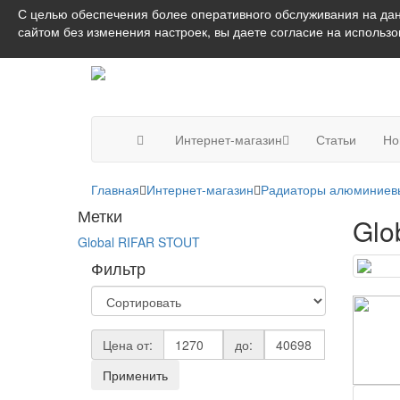
С целью обеспечения более оперативного обслуживания на дан
сайтом без изменения настроек, вы даете согласие на использ
Интернет-магазин
Статьи
Но
Главная
Интернет-магазин
Радиаторы алюминиев
Метки
Glo
Global
RIFAR
STOUT
Фильтр
Цена от:
до:
Применить