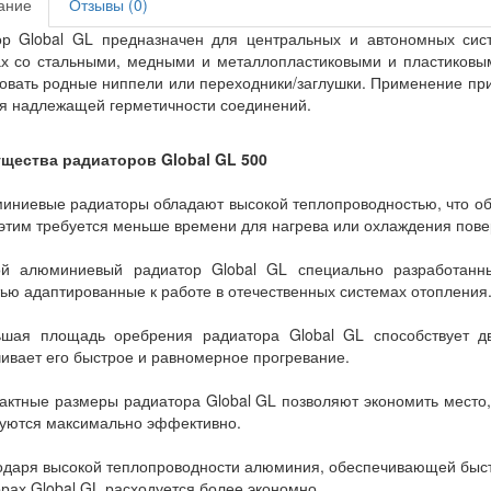
ание
Отзывы (0)
ор Global GL предназначен для центральных и автономных сист
х со стальными, медными и металлопластиковыми и пластиковым
овать родные ниппели или переходники/заглушки. Применение при
я надлежащей герметичности соединений.
щества радиаторов Global GL 500
ниевые радиаторы обладают высокой теплопроводностью, что обе
 этим требуется меньше времени для нагрева или охлаждения пове
й алюминиевый радиатор Global GL специально разработанны
ью адаптированные к работе в отечественных системах отопления
шая площадь оребрения радиатора Global GL способствует д
ивает его быстрое и равномерное прогревание.
ктные размеры радиатора Global GL позволяют экономить место, 
уются максимально эффективно.
даря высокой теплопроводности алюминия, обеспечивающей быст
рах Global GL расходуется более экономно.