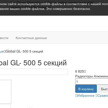
г. Санкт-Петербург
Присылайте заявки на e-mail:
ном сайте используются cookie-файлы в соответствии с нашей
пол
teplocom2016@yandex.ru
ование ваших cookie-файлов. Это совершенно безопасно.
вости
Контактные данные
ые
Global GL- 500 5 секций
bal GL- 500 5 секций
6 825
Радиаторы Алюмин
В корзину
Быс
Избранное
Сравн