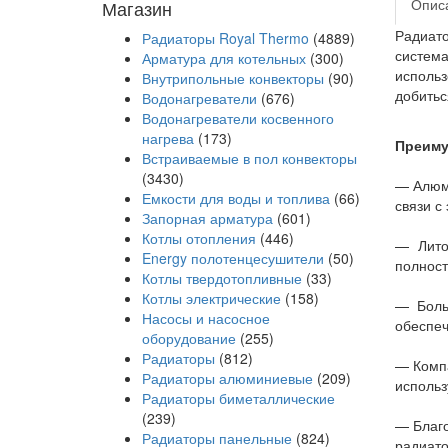
Опис
Магазин
Радиат
Радиаторы Royal Thermo
(4889)
система
Арматура для котельных
(300)
использ
Внутрипольные конвекторы
(90)
добитьс
Водонагреватели
(676)
Водонагреватели косвенного
нагрева
(173)
Преиму
Встраиваемые в пол конвекторы
(3430)
— Алюми
Емкости для воды и топлива
(66)
связи с
Запорная арматура
(601)
Котлы отопления
(446)
— Лито
Energy полотенцесушители
(50)
полност
Котлы твердотопливные
(33)
Котлы электрические
(158)
— Боль
Насосы и насосное
обеспеч
оборудование
(255)
Радиаторы
(812)
— Компа
Радиаторы алюминиевые
(209)
использ
Радиаторы биметаллические
(239)
— Благо
Радиаторы панельные
(824)
радиато