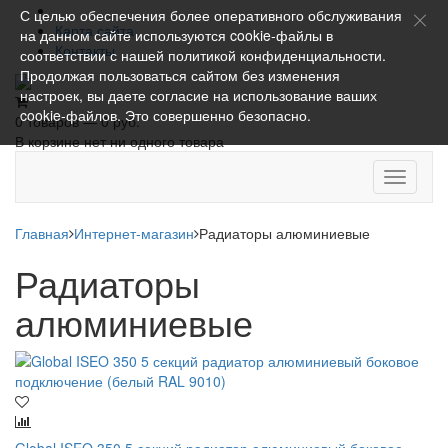
С целью обеспечения более оперативного обслуживания
Карта сайта
на данном сайте используются cookie-файлы в
Контакты
соответствии с нашей
политикой конфиденциальности
.
Продолжая пользоваться сайтом без изменения
настроек, вы даете согласие на использование ваших
cookie-файлов. Это совершенно безопасно.
0 товаров — 0 руб.
В корзине нет ни одного товара
Toggle
navigati
Главная
Интернет-магазин
Радиаторы алюминиевые
Радиаторы
алюминиевые