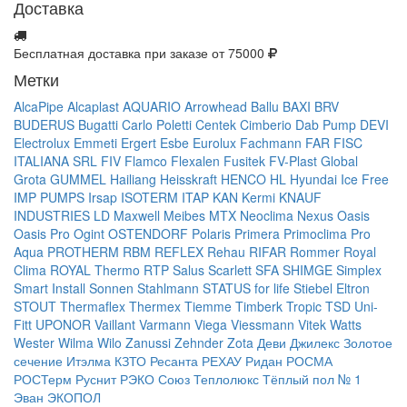
Доставка
Бесплатная доставка при заказе от 75000
Метки
AlcaPipe
Alcaplast
AQUARIO
Arrowhead
Ballu
BAXI
BRV
BUDERUS
Bugatti
Carlo Poletti
Centek
Cimberio
Dab Pump
DEVI
Electrolux
Emmeti
Ergert
Esbe
Eurolux
Fachmann
FAR
FISC
ITALIANA SRL
FIV
Flamco
Flexalen
Fusitek
FV-Plast
Global
Grota
GUMMEL
Hailiang
Heisskraft
HENCO
HL
Hyundai
Ice Free
IMP PUMPS
Irsap
ISOTERM
ITAP
KAN
Kermi
KNAUF
INDUSTRIES
LD
Maxwell
Meibes
MTX
Neoclima
Nexus
Oasis
Oasis Pro
Ogint
OSTENDORF
Polaris
Primera
Primoclima
Pro
Aqua
PROTHERM
RBM
REFLEX
Rehau
RIFAR
Rommer
Royal
Clima
ROYAL Thermo
RTP
Salus
Scarlett
SFA
SHIMGE
Simplex
Smart Install
Sonnen
Stahlmann
STATUS for life
Stiebel Eltron
STOUT
Thermaflex
Thermex
Tiemme
Timberk
Tropic
TSD
Uni-
Fitt
UPONOR
Vaillant
Varmann
Viega
Viessmann
Vitek
Watts
Wester
Wilma
Wilo
Zanussi
Zehnder
Zota
Деви
Джилекс
Золотое
сечение
Итэлма
КЗТО
Ресанта
РЕХАУ
Ридан
РОСМА
РОСТерм
Руснит
РЭКО
Союз
Теплолюкс
Тёплый пол № 1
Эван
ЭКОПОЛ