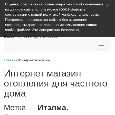
С целью обеспечения более оперативного обслуживания
Карта сайта
на данном сайте используются cookie-файлы в
Контакты
соответствии с нашей
политикой конфиденциальности
.
Продолжая пользоваться сайтом без изменения
настроек, вы даете согласие на использование ваших
cookie-файлов. Это совершенно безопасно.
0 товаров — 0 руб.
В корзине нет ни одного товара
Toggle
navigati
Главная
Интернет-магазин
Интернет магазин
отопления для частного
дома
Метка —
Итэлма
.