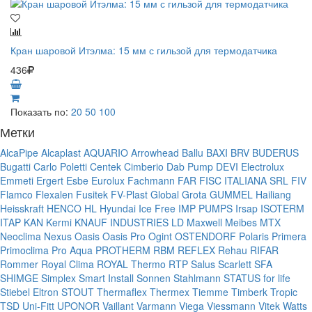
Кран шаровой Итэлма: 15 мм с гильзой для термодатчика
436
Показать по:
20
50
100
Метки
AlcaPipe
Alcaplast
AQUARIO
Arrowhead
Ballu
BAXI
BRV
BUDERUS
Bugatti
Carlo Poletti
Centek
Cimberio
Dab Pump
DEVI
Electrolux
Emmeti
Ergert
Esbe
Eurolux
Fachmann
FAR
FISC ITALIANA SRL
FIV
Flamco
Flexalen
Fusitek
FV-Plast
Global
Grota
GUMMEL
Hailiang
Heisskraft
HENCO
HL
Hyundai
Ice Free
IMP PUMPS
Irsap
ISOTERM
ITAP
KAN
Kermi
KNAUF INDUSTRIES
LD
Maxwell
Meibes
MTX
Neoclima
Nexus
Oasis
Oasis Pro
Ogint
OSTENDORF
Polaris
Primera
Primoclima
Pro Aqua
PROTHERM
RBM
REFLEX
Rehau
RIFAR
Rommer
Royal Clima
ROYAL Thermo
RTP
Salus
Scarlett
SFA
SHIMGE
Simplex
Smart Install
Sonnen
Stahlmann
STATUS for life
Stiebel Eltron
STOUT
Thermaflex
Thermex
Tiemme
Timberk
Tropic
TSD
Uni-Fitt
UPONOR
Vaillant
Varmann
Viega
Viessmann
Vitek
Watts