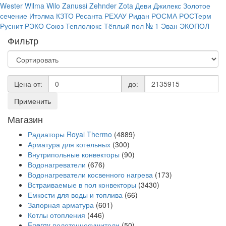
Wester
Wilma
Wilo
Zanussi
Zehnder
Zota
Деви
Джилекс
Золотое
сечение
Итэлма
КЗТО
Ресанта
РЕХАУ
Ридан
РОСМА
РОСТерм
Руснит
РЭКО
Союз
Теплолюкс
Тёплый пол № 1
Эван
ЭКОПОЛ
Фильтр
Цена от:
до:
Применить
Магазин
Радиаторы Royal Thermo
(4889)
Арматура для котельных
(300)
Внутрипольные конвекторы
(90)
Водонагреватели
(676)
Водонагреватели косвенного нагрева
(173)
Встраиваемые в пол конвекторы
(3430)
Емкости для воды и топлива
(66)
Запорная арматура
(601)
Котлы отопления
(446)
Energy полотенцесушители
(50)