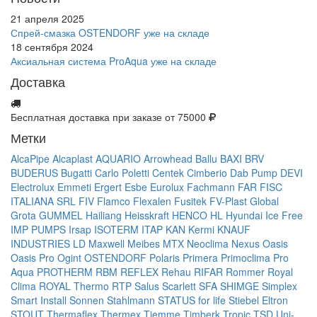
21 апреля 2025
Спрей-смазка OSTENDORF уже на складе
18 сентября 2024
Аксиальная система ProAqua уже на складе
Доставка
Бесплатная доставка при заказе от 75000
Метки
AlcaPipe
Alcaplast
AQUARIO
Arrowhead
Ballu
BAXI
BRV
BUDERUS
Bugatti
Carlo Poletti
Centek
Cimberio
Dab Pump
DEVI
Electrolux
Emmeti
Ergert
Esbe
Eurolux
Fachmann
FAR
FISC
ITALIANA SRL
FIV
Flamco
Flexalen
Fusitek
FV-Plast
Global
Grota
GUMMEL
Hailiang
Heisskraft
HENCO
HL
Hyundai
Ice Free
IMP PUMPS
Irsap
ISOTERM
ITAP
KAN
Kermi
KNAUF
INDUSTRIES
LD
Maxwell
Meibes
MTX
Neoclima
Nexus
Oasis
Oasis Pro
Ogint
OSTENDORF
Polaris
Primera
Primoclima
Pro
Aqua
PROTHERM
RBM
REFLEX
Rehau
RIFAR
Rommer
Royal
Clima
ROYAL Thermo
RTP
Salus
Scarlett
SFA
SHIMGE
Simplex
Smart Install
Sonnen
Stahlmann
STATUS for life
Stiebel Eltron
STOUT
Thermaflex
Thermex
Tiemme
Timberk
Tropic
TSD
Uni-