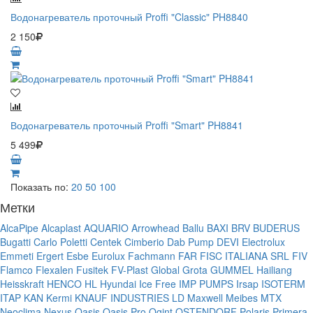
Водонагреватель проточный Proffi "Classic" PH8840
2 150
Водонагреватель проточный Proffi "Smart" PH8841
5 499
Показать по:
20
50
100
Метки
AlcaPipe
Alcaplast
AQUARIO
Arrowhead
Ballu
BAXI
BRV
BUDERUS
Bugatti
Carlo Poletti
Centek
Cimberio
Dab Pump
DEVI
Electrolux
Emmeti
Ergert
Esbe
Eurolux
Fachmann
FAR
FISC ITALIANA SRL
FIV
Flamco
Flexalen
Fusitek
FV-Plast
Global
Grota
GUMMEL
Hailiang
Heisskraft
HENCO
HL
Hyundai
Ice Free
IMP PUMPS
Irsap
ISOTERM
ITAP
KAN
Kermi
KNAUF INDUSTRIES
LD
Maxwell
Meibes
MTX
Neoclima
Nexus
Oasis
Oasis Pro
Ogint
OSTENDORF
Polaris
Primera