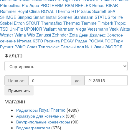
Primoclima
Pro Aqua
PROTHERM
RBM
REFLEX
Rehau
RIFAR
Rommer
Royal Clima
ROYAL Thermo
RTP
Salus
Scarlett
SFA
SHIMGE
Simplex
Smart Install
Sonnen
Stahlmann
STATUS for life
Stiebel Eltron
STOUT
Thermaflex
Thermex
Tiemme
Timberk
Tropic
TSD
Uni-Fitt
UPONOR
Vaillant
Varmann
Viega
Viessmann
Vitek
Watts
Wester
Wilma
Wilo
Zanussi
Zehnder
Zota
Деви
Джилекс
Золотое
сечение
Итэлма
КЗТО
Ресанта
РЕХАУ
Ридан
РОСМА
РОСТерм
Руснит
РЭКО
Союз
Теплолюкс
Тёплый пол № 1
Эван
ЭКОПОЛ
Фильтр
Цена от:
до:
Применить
Магазин
Радиаторы Royal Thermo
(4889)
Арматура для котельных
(300)
Внутрипольные конвекторы
(90)
Водонагреватели
(676)