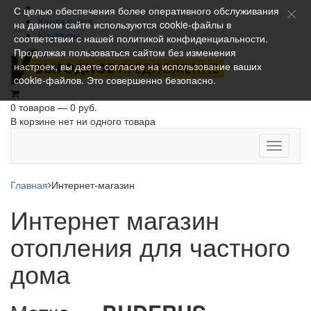
С целью обеспечения более оперативного обслуживания
Карта сайта
на данном сайте используются cookie-файлы в
Контакты
соответствии с нашей
политикой конфиденциальности
.
Продолжая пользоваться сайтом без изменения
настроек, вы даете согласие на использование ваших
cookie-файлов. Это совершенно безопасно.
0 товаров — 0 руб.
В корзине нет ни одного товара
Toggle
navigati
Главная
Интернет-магазин
Интернет магазин
отопления для частного
дома