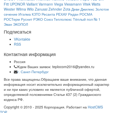
Fitt
UPONOR
Vaillant
Varmann
Viega
Viessmann
Vitek
Watts
Wester
Wilma
Wilo
Zanussi
Zehnder
Zota
Деви
Джилекс
Золотое
сечение
Итэлма
КЗТО
Ресанта
РЕХАУ
Ридан
РОСМА
РОСТерм
Руснит
РЭКО
Союз
Теплолюкс
Тёплый пол № 1
Эван
ЭКОПОЛ
Подписаться
VKontakte
RSS
Контактная информация
Россия
Ждем Ваших заявок: teplocom2016@yandex.ru
г. Санкт-Петербург
Все права защищены.Обращаем ваше внимание, что данная
информация носит исключительно информационный характер
и ни при каких условиях не является публичной офертой,
определяемой положениями Статьи 437 (2) Гражданского
кодекса РФ.
Copyright © 2010 - 2025 Корпорация. Работает на
HostCMS
TOP