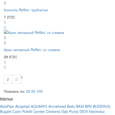
Консоль Reflex: трубчатая
7 272
Кран запорный Reflex: со сливом
28 672
1
2
Показать по:
20
50
100
Метки
AlcaPipe
Alcaplast
AQUARIO
Arrowhead
Ballu
BAXI
BRV
BUDERUS
Bugatti
Carlo Poletti
Centek
Cimberio
Dab Pump
DEVI
Electrolux