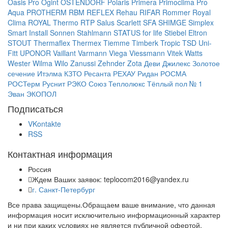
Oasis Pro
Ogint
OSTENDORF
Polaris
Primera
Primoclima
Pro
Aqua
PROTHERM
RBM
REFLEX
Rehau
RIFAR
Rommer
Royal
Clima
ROYAL Thermo
RTP
Salus
Scarlett
SFA
SHIMGE
Simplex
Smart Install
Sonnen
Stahlmann
STATUS for life
Stiebel Eltron
STOUT
Thermaflex
Thermex
Tiemme
Timberk
Tropic
TSD
Uni-
Fitt
UPONOR
Vaillant
Varmann
Viega
Viessmann
Vitek
Watts
Wester
Wilma
Wilo
Zanussi
Zehnder
Zota
Деви
Джилекс
Золотое
сечение
Итэлма
КЗТО
Ресанта
РЕХАУ
Ридан
РОСМА
РОСТерм
Руснит
РЭКО
Союз
Теплолюкс
Тёплый пол № 1
Эван
ЭКОПОЛ
Подписаться
VKontakte
RSS
Контактная информация
Россия
Ждем Ваших заявок: teplocom2016@yandex.ru
г. Санкт-Петербург
Все права защищены.Обращаем ваше внимание, что данная
информация носит исключительно информационный характер
и ни при каких условиях не является публичной офертой,