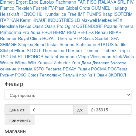
Emmeti
Ergert
Esbe
Eurolux
Fachmann
FAR
FISC ITALIANA SRL
FIV
Flamco
Flexalen
Fusitek
FV-Plast
Global
Grota
GUMMEL
Hailiang
Heisskraft
HENCO
HL
Hyundai
Ice Free
IMP PUMPS
Irsap
ISOTERM
ITAP
KAN
Kermi
KNAUF INDUSTRIES
LD
Maxwell
Meibes
MTX
Neoclima
Nexus
Oasis
Oasis Pro
Ogint
OSTENDORF
Polaris
Primera
Primoclima
Pro Aqua
PROTHERM
RBM
REFLEX
Rehau
RIFAR
Rommer
Royal Clima
ROYAL Thermo
RTP
Salus
Scarlett
SFA
SHIMGE
Simplex
Smart Install
Sonnen
Stahlmann
STATUS for life
Stiebel Eltron
STOUT
Thermaflex
Thermex
Tiemme
Timberk
Tropic
TSD
Uni-Fitt
UPONOR
Vaillant
Varmann
Viega
Viessmann
Vitek
Watts
Wester
Wilma
Wilo
Zanussi
Zehnder
Zota
Деви
Джилекс
Золотое
сечение
Итэлма
КЗТО
Ресанта
РЕХАУ
Ридан
РОСМА
РОСТерм
Руснит
РЭКО
Союз
Теплолюкс
Тёплый пол № 1
Эван
ЭКОПОЛ
Фильтр
Цена от:
до:
Применить
Магазин