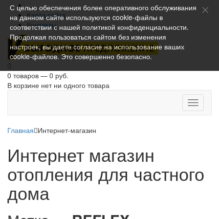
С целью обеспечения более оперативного обслуживания
Карта сайта
на данном сайте используются cookie-файлы в
Контакты
соответствии с нашей
политикой конфиденциальности
.
Продолжая пользоваться сайтом без изменения
настроек, вы даете согласие на использование ваших
cookie-файлов. Это совершенно безопасно.
0 товаров — 0 руб.
В корзине нет ни одного товара
Toggle
navigati
Главная
Интернет-магазин
Интернет магазин
отопления для частного
дома