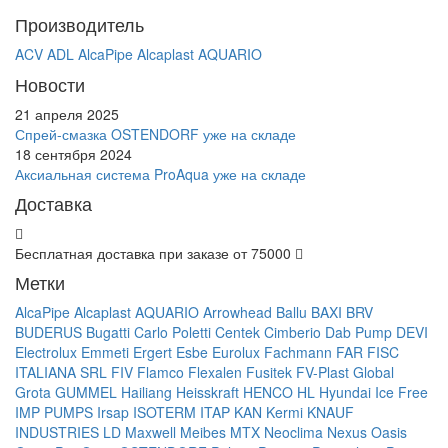
Производитель
ACV
ADL
AlcaPipe
Alcaplast
AQUARIO
Новости
21 апреля 2025
Спрей-смазка OSTENDORF уже на складе
18 сентября 2024
Аксиальная система ProAqua уже на складе
Доставка
Бесплатная доставка при заказе от 75000
Метки
AlcaPipe
Alcaplast
AQUARIO
Arrowhead
Ballu
BAXI
BRV
BUDERUS
Bugatti
Carlo Poletti
Centek
Cimberio
Dab Pump
DEVI
Electrolux
Emmeti
Ergert
Esbe
Eurolux
Fachmann
FAR
FISC
ITALIANA SRL
FIV
Flamco
Flexalen
Fusitek
FV-Plast
Global
Grota
GUMMEL
Hailiang
Heisskraft
HENCO
HL
Hyundai
Ice Free
IMP PUMPS
Irsap
ISOTERM
ITAP
KAN
Kermi
KNAUF
INDUSTRIES
LD
Maxwell
Meibes
MTX
Neoclima
Nexus
Oasis